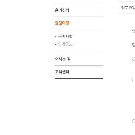
첨부파일 
윤리경영
알림마당
안녕
공지사항
당사
입찰공고
○
오시는 길
- 
고객센터
○
- 
* 
※ 
○ 개