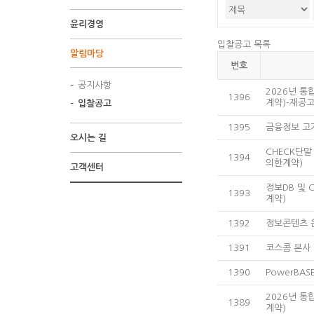
윤리경영
입찰공고 목록
알림마당
번호
공지사항
2026년 
1396
계약)-재공
입찰공고
1395
금융정보 고
오시는 길
CHECK단
1394
의한계약)
고객센터
정보DB 및
1393
계약)
1392
정보콘텐츠 
1391
코스콤 본사
1390
PowerBA
2026년 
1389
계약)