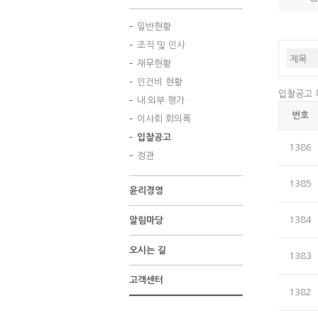
고
일반현황
조직 및 인사
재무현황
인건비 현황
입찰공고 
내·외부 평가
번호
이사회 회의록
입찰공고
1386
정관
1385
윤리경영
1384
알림마당
오시는 길
1383
고객센터
1382