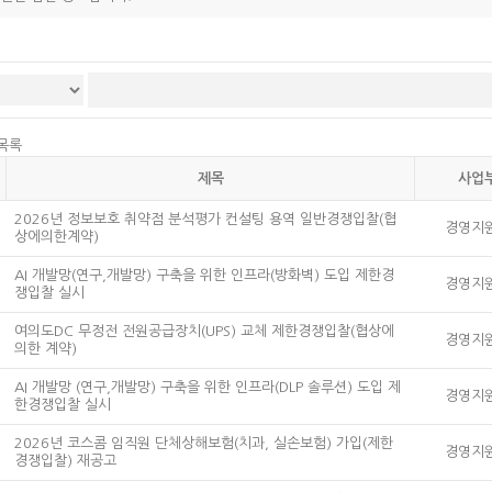
목록
제목
사업
2026년 정보보호 취약점 분석평가 컨설팅 용역 일반경쟁입찰(협
경영지
상에의한계약)
AI 개발망(연구,개발망) 구축을 위한 인프라(방화벽) 도입 제한경
경영지
쟁입찰 실시
여의도DC 무정전 전원공급장치(UPS) 교체 제한경쟁입찰(협상에
경영지
의한 계약)
AI 개발망 (연구,개발망) 구축을 위한 인프라(DLP 솔루션) 도입 제
경영지
한경쟁입찰 실시
2026년 코스콤 임직원 단체상해보험(치과, 실손보험) 가입(제한
경영지
경쟁입찰) 재공고