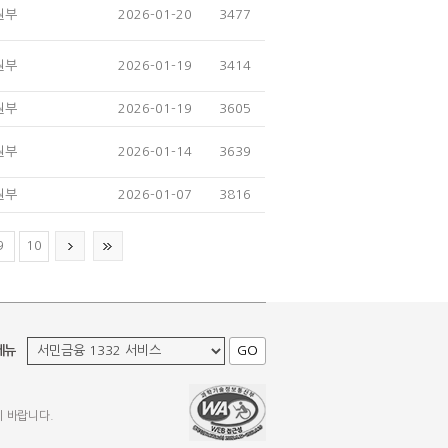
원부
2026-01-20
3477
원부
2026-01-19
3414
원부
2026-01-19
3605
원부
2026-01-14
3639
원부
2026-01-07
3816
10
맨
9
10
페
마
이
지
지
막
다
목
음
록
목
으
록
로
으
이
메뉴
GO
로
동
이
동
기 바랍니다.