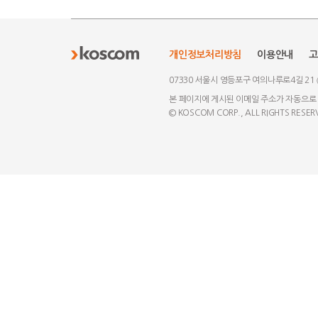
개인정보처리방침
이용안내
고
07330 서울시 영등포구 여의나루로4길 21
본 페이지에 게시된 이메일 주소가 자동으로
© KOSCOM CORP., ALL RIGHTS RESER