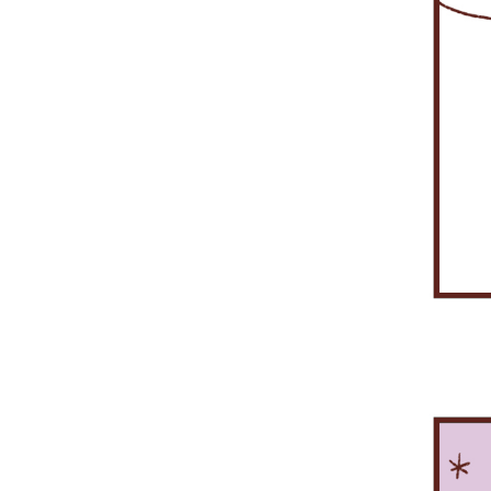
저
가
두
고
했
망
증
래
융
센
한
본
들
고
고
들
어
구
권
는
결
터
A/S
참
어
내
왔
어
요?
축
시
한
제
인
요
조
가
일
다!
갈
이
장
번
원
서
원
보
봐
거
필
의
사
의
초
을
겠
요.
예
요
중
고
은
센
통
습
요.
할
추
파
행
터
해
니
슬
때,
적
는
망
를
연
다.
기
증
기
타
과
구
중
씨
권
능
이
함
축
무
는
사
을
밍
께
하
휴
어
마
담
을
국
여
로
쩐
다
당
놓
가
STOCK-
신
일
중
하
치
기
NET
속
로?
복
고
면
간
을
한
투
있
엄
전
이
고
자
는
청
산
중
객
를
코
난
망
으
서
하
스
손
중
로
비