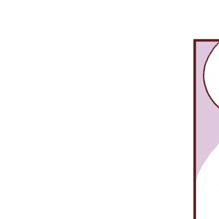
을
워
고
는
띤
크
객
인
STOCK-
서
사
프
NET
비
가
라
을
스
증
를
구
를
권
확
축
제
망
보
하
공
서
하
게
하
비
고
된
고
스
있
거
있
를
습
지
어
이
니
요.
요.
용
다.
하
고
있
죠.