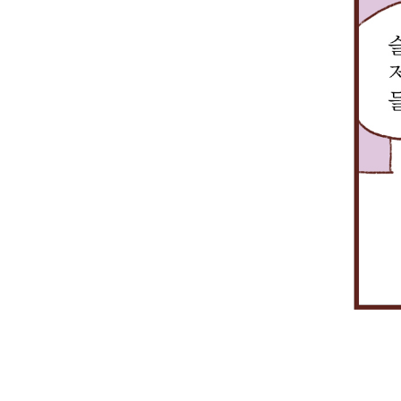
게
콤
실
금
구
스
될
의
이
융
성
도
경
STOCK-
있
전
함
제
우
NET(증
겠
산
으
공
정
권
죠?
망
로
하
체
망)
증
으
써,
고
적
은
권
로
메
있
으
현
거
특
인
습
로
재
래
별
센
니
는
5
는
히
터
다.
투
세
1
관
인
자
대
분
리
여
비
STOCK-
1
되
의
용
NET(고
초
고
도
이
속
를
있
센
엄
광
다
어
터
청
대
투
요.
에
나
역
기
현
재
겠
네
때
재
해
죠?
트
문
증
가