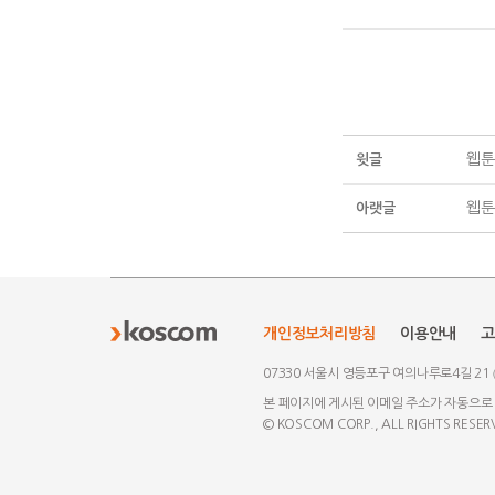
웹툰
윗글
웹툰
아랫글
개인정보처리방침
이용안내
고
07330 서울시 영등포구 여의나루로4길 21
본 페이지에 게시된 이메일 주소가 자동으로
© KOSCOM CORP., ALL RIGHTS RESER