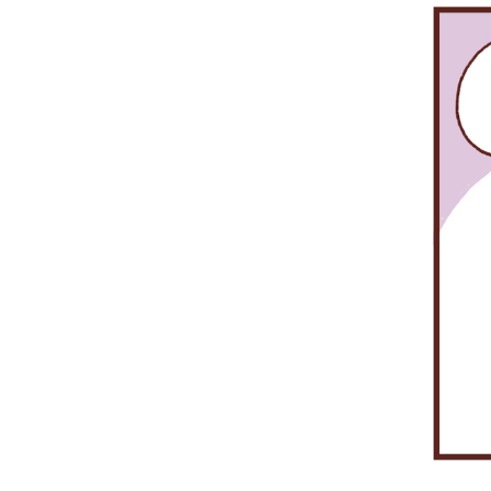
이
워
에
권
발
에
크)
한
사
생
코
이
순
와
하
스
증
간
선
더
콤
축
이
물
라
은
되
라
사
도
금
어
도
64
중
융
증
통
개
단
투
권
신
사
없
자
업
망
를
는
업
무
이
포
서
계
에
단
함
비
공
가
절
해
스
공
장
되
서
를
인
적
면
약
제
프
합
안
400
공
라
한
되
여
할
성
네
요.
개
수
격
트
의
있