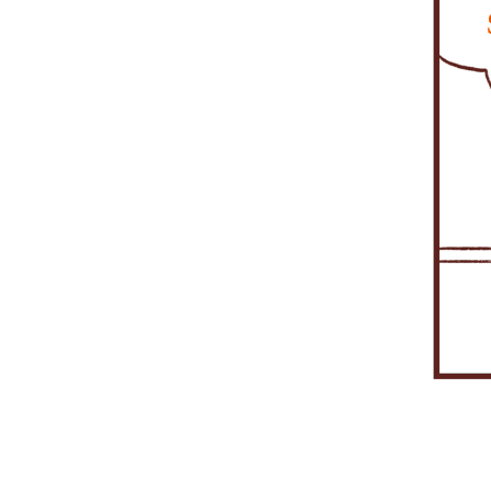
씀
제
템
재
기
의
도
해
가
에
해
위
목
되
주
생
예
복
한
적
겠
셨
기
기
구
토
으
네
었
면
치
시
털
로
요.
어.
어
못
스
서
경
떻
한
템
비
기
게
장
구
스
도
되
애
축
를
안
는
가
•
제
양
거
발
운
공
에
지?
생
영
하
2002
될
서
고
년
수
비
잇
12
도
스,
다
월
있
전
고
연
습
산
봐
면
니
실
야
적
다.
임
죠.
4,000
천
대
평