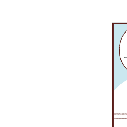
되
다.
구
면,
센
이
터
는
를
기
구
업
축
의
했
생
어
존
요.
을
위
협
할
수
있
는
상
황
이
될