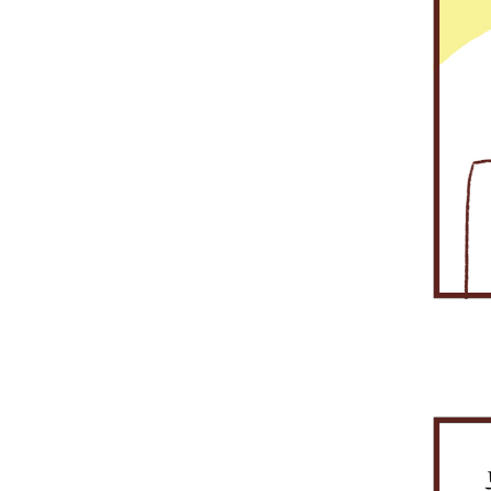
데
씀
근
전
은
등
스
장
보
울
전
난
소
네
본
이
해
해
달
게
불
의
애
고
에
용
규
중
~.
참
터
주
서
된
되
가
업
가
싶
없
센
모
한
조
는
셨
다
다
나?
피
무
발
어
어
터
네
주
STOCK-
던
시
니
한
연
생
요!
요.
로
요!
문
NET
거
가
신
일
속
하
개
정
을
다!
지
기
들
성
더
원
보
통
러
하
이
을
라
했
가
해
간
네.
많
보
도
구
중
전
날
그
이
장
업
요,
간
달
있
런
있
하
무
이
에
된
었
데
지
기
의
후
유
다
잖
전
요.
위
연
에
실
는
아.
산
또
하
속
인
될
거.
그
시
한,
여
성
프
걱
때
스
전
BCP
을
라
정
잠
템
산
컨
보
증
은
깐
에
시
설
장
설
안
말
문
스
팅,
하
등
해