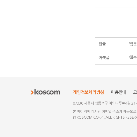
웹툰
윗글
웹툰
아랫글
개인정보처리방침
이용안내
고
07330 서울시 영등포구 여의나루로4길 21
본 페이지에 게시된 이메일 주소가 자동으로
© KOSCOM CORP., ALL RIGHTS RESER