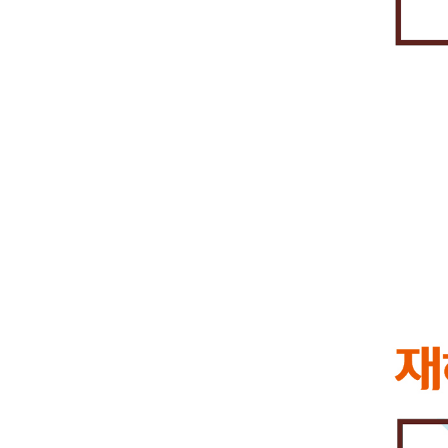
수
있
습
니
다.