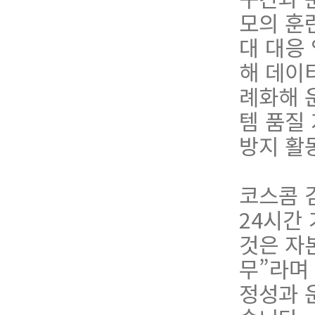
모의 훈
대 대응
해
데
이
례
화
해
템
품
질
방
지
활
코스콤 
24시간
것은 자
무”라며
정성과 