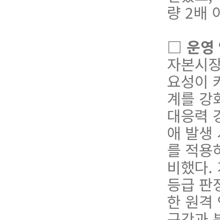
량 2배
□
운영 
자본시장
요성이 
계를 강
대응력 
애
발
생
를
적
용
비했다.
등급 판
한
원
격
구
간
과