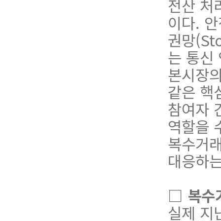
전산 처
이다. 
권
망
(
S
t
는
통
신
본시장의
같
은
핵
참여자 
역할을 
복
수
거
대응하는
□
복수
실제 지