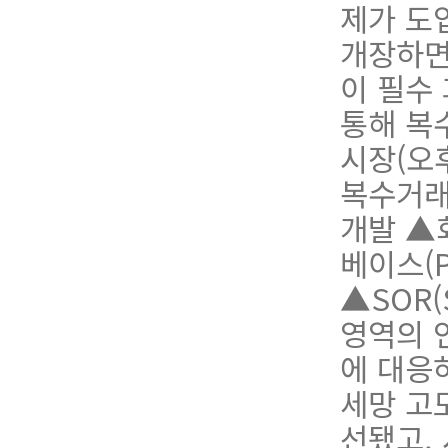
제가 도
개장하면
이 필수
통
해
복
시장(오
복수거래
개발 ▲
베이스(P
▲SOR(
영역의 
에 대응
세망 고
선됐고,