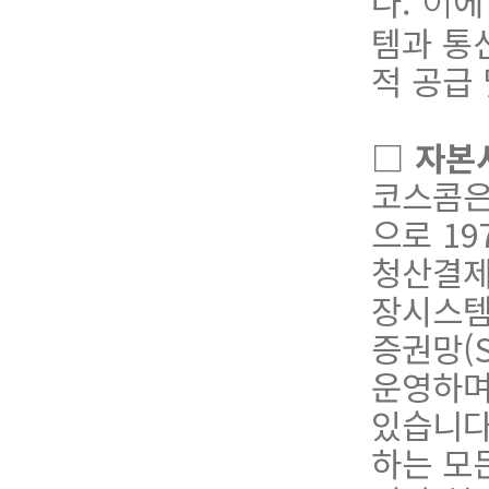
다.
에
이
템과 통
적 공급
□
자본
코스콤은
으로 1
청산결제시
장시스템(
증권망(S
운영하며
있습니다
하는 모