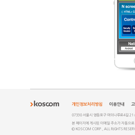
연
모
고
계
금
연
Multi
고
계
바
객
좌
융
계
O/S
객
증
독
시
일
개
상
서
지
사
권
립
스
서
설
품
비
원
상
사,
투
템
비
:
판
스
표
개인정보처리방침
이용안내
고
방
자,
(증
스
계
매
:
부
문
자
권
시
좌
:
본
착
07330 서울시 영등포구 여의나루로4길 21
판
문
사
스
개
펀
인
방
본 페이지에 게시된 이메일 주소가 자동으로
매,
업
시
템
설,
드
인
식
© KOSCOM CORP., ALL RIGHTS RESER
모
태
영
자,
스
투
매
증,
으