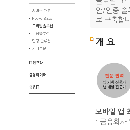
글로벌 표준
구
안/인증 솔
축
서비스 개요
로 구축합니
PowerBase
모바일솔루션
금융솔루션
개 요
딜링 솔루션
기타부문
IT인프라
금융데이터
금융IT
모바일 앱 
금융회사 원